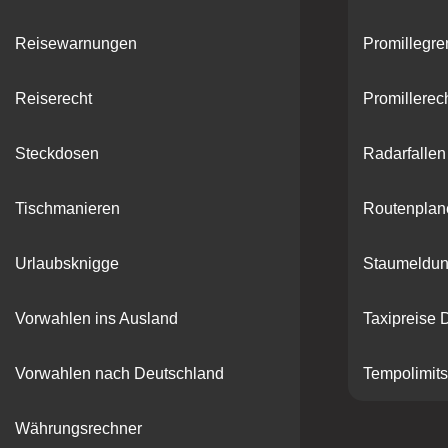
Reisewarnungen
Promillegr
Reiserecht
Promillerec
Steckdosen
Radarfallen
Tischmanieren
Routenplan
Urlaubsknigge
Staumeldu
Vorwahlen ins Ausland
Taxipreise 
Vorwahlen nach Deutschland
Tempolimits
Währungsrechner