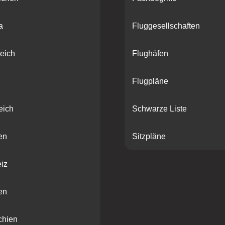
a
Fluggesellschaften
eich
Flughäfen
Flugpläne
eich
Schwarze Liste
en
Sitzpläne
iz
en
chien