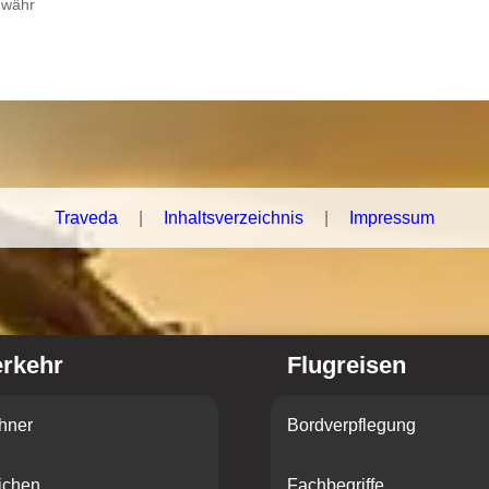
ewähr
Traveda
|
Inhaltsverzeichnis
|
Impressum
erkehr
Flugreisen
hner
Bordverpflegung
ichen
Fachbegriffe