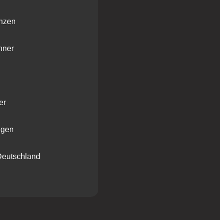
enzen
hner
er
ngen
Deutschland