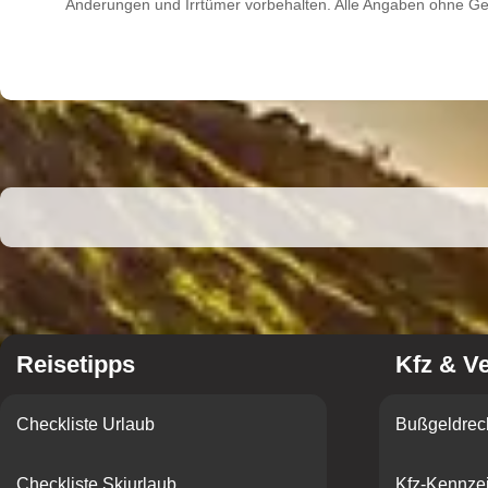
Änderungen und Irrtümer vorbehalten. Alle Angaben ohne G
Reisetipps
Kfz & V
Checkliste Urlaub
Bußgeldrec
Checkliste Skiurlaub
Kfz-Kennze